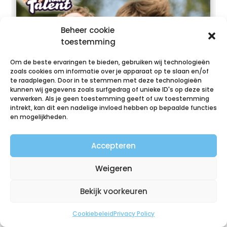
Beheer cookie
toestemming
Om de beste ervaringen te bieden, gebruiken wij technologieën
zoals cookies om informatie over je apparaat op te slaan en/of
te raadplegen. Door in te stemmen met deze technologieën
kunnen wij gegevens zoals surfgedrag of unieke ID's op deze site
verwerken. Als je geen toestemming geeft of uw toestemming
intrekt, kan dit een nadelige invloed hebben op bepaalde functies
en mogelijkheden.
Accepteren
Weigeren
Bekijk voorkeuren
Rugby in Edam en Oosthuizen (reeks
van 3 lessen)
Cookiebeleid
Privacy Policy
|
nov 2, 2023
|
Nieuws