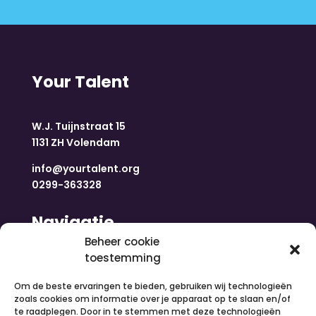
Your Talent
W.J. Tuijnstraat 15
1131 ZH Volendam
info@yourtalent.org
0299-363328
Navigatie
Beheer cookie
toestemming
Home
Nieuws
Om de beste ervaringen te bieden, gebruiken wij technologieën
Over ons
zoals cookies om informatie over je apparaat op te slaan en/of
te raadplegen. Door in te stemmen met deze technologieën
Contact