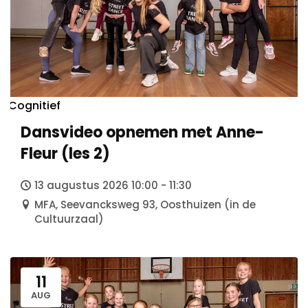
Cognitief
Dansvideo opnemen met Anne-
Agenda
Fleur (les 2)
Weekend Fun Nights
AFTER
13 augustus 2026 10:00 - 11:30
Holidays
MFA, Seevancksweg 93, Oosthuizen (in de
Prikkelarme Activiteiten
Cultuurzaal)
Next Level
11
AUG
Over Ons