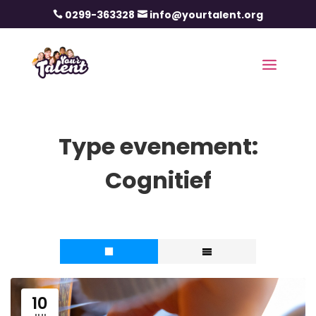
0299-363328
info@yourtalent.org


Type evenement:
Cognitief
10