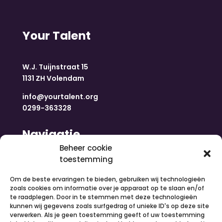
Your Talent
W.J. Tuijnstraat 15
1131 ZH Volendam
info@yourtalent.org
0299-363328
Navigatie
Beheer cookie
toestemming
Home
Nieuws
Om de beste ervaringen te bieden, gebruiken wij technologieën
Over ons
zoals cookies om informatie over je apparaat op te slaan en/of
te raadplegen. Door in te stemmen met deze technologieën
Contact
kunnen wij gegevens zoals surfgedrag of unieke ID's op deze site
Inloggen
verwerken. Als je geen toestemming geeft of uw toestemming