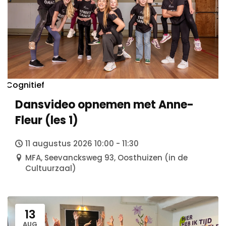
Doel
Algemeen
Anbi status
Foto- en Videomateriaal
Veelgestelde vragen
Klachten
Cognitief
Vacatures
Dansvideo opnemen met Anne-
Vrijwilliger worden
Fleur (les 1)
11 augustus 2026 10:00 - 11:30
MFA, Seevancksweg 93, Oosthuizen (in de
Cultuurzaal)
13
AUG