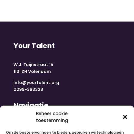
Your Talent
W.J. Tuijnstraat 15
1131 ZH Volendam
info@yourtalent.org
0299-363328
Navigatie
Beheer cookie
toestemming
Home
Nieuws
Om de beste ervaringen te bieden, gebruiken wij technologieën