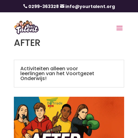
0299-363328
info@yourtalent.org


AFTER
Activiteiten alleen voor
leerlingen van het Voortgezet
Onderwijs!