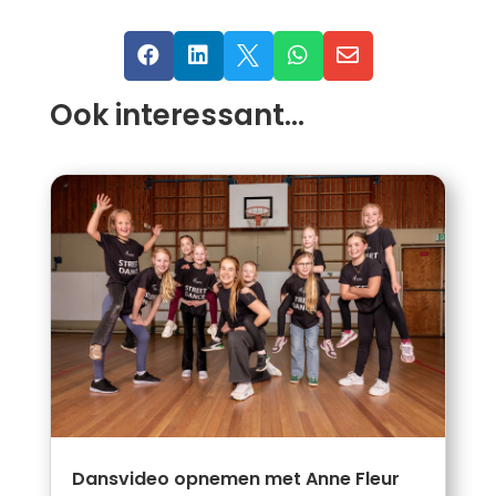





Ook interessant…
Dansvideo opnemen met Anne Fleur