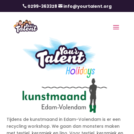
0299-363328
info@yourtalent.org


Tijdens de kunstmaand in Edam-Volendam is er een
recycling workshop. We gaan dan monsters maken
met textiel, keramiek en lino. Voor textiel, keramiek en