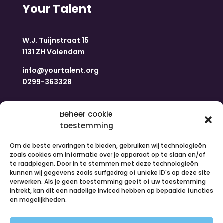
Your Talent
W.J. Tuijnstraat 15
1131 ZH Volendam
info@yourtalent.org
0299-363328
Navigatie
Beheer cookie
toestemming
Home
Om de beste ervaringen te bieden, gebruiken wij technologieën
Nieuws
zoals cookies om informatie over je apparaat op te slaan en/of
Over ons
te raadplegen. Door in te stemmen met deze technologieën
kunnen wij gegevens zoals surfgedrag of unieke ID's op deze site
Contact
verwerken. Als je geen toestemming geeft of uw toestemming
Inloggen
intrekt, kan dit een nadelige invloed hebben op bepaalde functies
Vacatures
en mogelijkheden.
Organiseer een activiteit