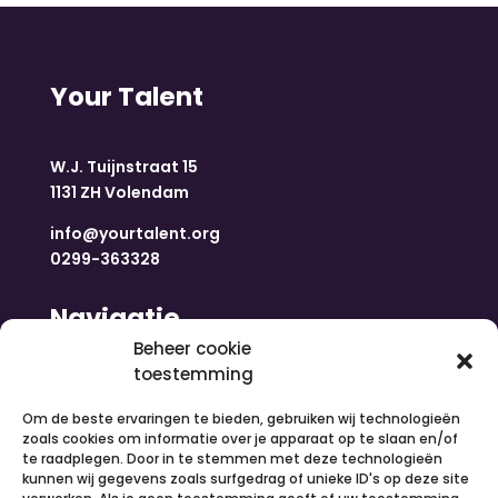
Your Talent
W.J. Tuijnstraat 15
1131 ZH Volendam
info@yourtalent.org
0299-363328
Navigatie
Beheer cookie
toestemming
Home
Nieuws
Om de beste ervaringen te bieden, gebruiken wij technologieën
Over ons
zoals cookies om informatie over je apparaat op te slaan en/of
te raadplegen. Door in te stemmen met deze technologieën
Contact
kunnen wij gegevens zoals surfgedrag of unieke ID's op deze site
Inloggen