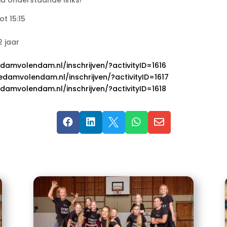
via onderstaande links!
t 15:15
2 jaar
edamvolendam.nl/inschrijven/?activityID=1616
kedamvolendam.nl/inschrijven/?activityID=1617
edamvolendam.nl/inschrijven/?activityID=1618




