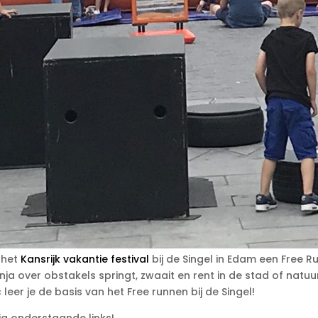
 het
Kansrijk vakantie festival
bij de Singel in Edam een Free Ru
nja over obstakels springt, zwaait en rent in de stad of natuu
 leer je de basis van het Free runnen bij de Singel!