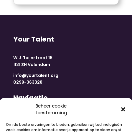
Your Talent
W.J. Tuijnstraat 15
1131 ZH Volendam
info@yourtalent.org
0299-363328
Navigatie
Beheer cookie
toestemming
Home
Nieuws
Om de beste ervaringen te bieden, gebruiken wij technologieën
Over ons
zoals cookies om informatie over je apparaat op te slaan en/of