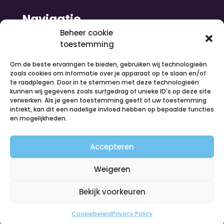
Navigatie
Beheer cookie
toestemming
Home
Nieuws
Om de beste ervaringen te bieden, gebruiken wij technologieën
Over ons
zoals cookies om informatie over je apparaat op te slaan en/of
te raadplegen. Door in te stemmen met deze technologieën
Contact
kunnen wij gegevens zoals surfgedrag of unieke ID's op deze site
Inloggen
verwerken. Als je geen toestemming geeft of uw toestemming
Vacatures
intrekt, kan dit een nadelige invloed hebben op bepaalde functies
en mogelijkheden.
Organiseer een activiteit
Volg ons
Accepteren
Weigeren
Bekijk voorkeuren
Cookiebeleid
Privacy Policy