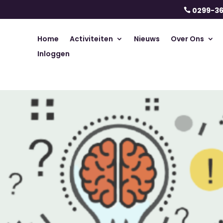
0299-3

Home
Activiteiten
Nieuws
Over Ons
Inloggen