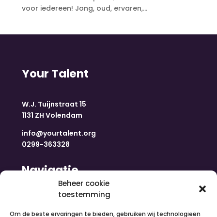
voor iedereen! Jong, oud, ervaren,...
Your Talent
W.J. Tuijnstraat 15
1131 ZH Volendam
info@yourtalent.org
0299-363328
Navigatie
Beheer cookie
toestemming
Home
Nieuws
Om de beste ervaringen te bieden, gebruiken wij technologieën