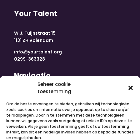
Your Talent
W.J. Tuijnstraat 15
1131 ZH Volendam
info@yourtalent.org
0299-363328
Navigatie
Beheer cookie
toestemming
Home
Nieuws
Om de beste ervaringen te bieden, gebruiken wij technologieën
Over ons
zoals cookies om informatie over je apparaat op te slaan en/of
te raadplegen. Door in te stemmen met deze technologieën
Contact
kunnen wij gegevens zoals surfgedrag of unieke ID's op deze site
Inloggen
verwerken. Als je geen toestemming geeft of uw toestemming
Vacatures
intrekt, kan dit een nadelige invloed hebben op bepaalde functies
en mogelijkheden.
Organiseer een activiteit