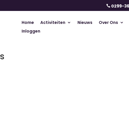
0299-3

Home
Activiteiten
Nieuws
Over Ons
Inloggen
s