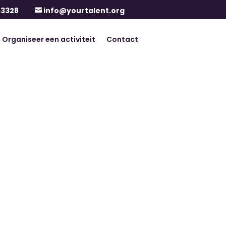
63328
info@yourtalent.org

Organiseer een activiteit
Contact