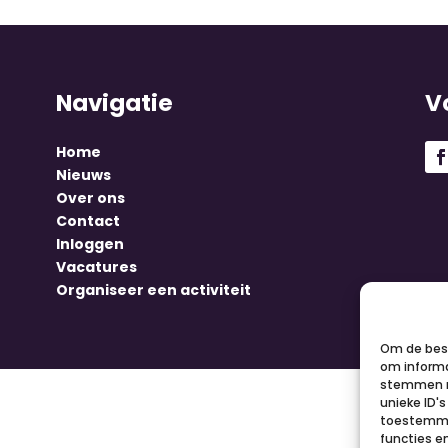
Navigatie
V
Home
Nieuws
Over ons
Contact
Inloggen
Vacatures
Organiseer een activiteit
Om de best
om informa
stemmen m
unieke ID'
toestemmin
functies e