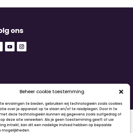
olg ons
Beheer cookie toestemming
e ervaringen te bieden, gebruiken wij technologieën zoals cookies
tie over je apparaat op te slaan en/of te raadplegen. Door in te
et deze technologieën kunnen wij gegevens zoals surfgedrag of
s op deze site verwerken. Als je geen toestemming geeft of uw
g intrekt, kan dit een nadelige invloed hebben op bepaalde
n mogelijkheden.