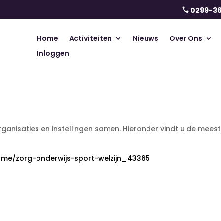
0299-3

Home
Activiteiten
Nieuws
Over Ons
Inloggen
nisaties en instellingen samen. Hieronder vindt u de meest r
me/zorg-onderwijs-sport-welzijn_43365