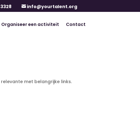
63328
info@yourtalent.org

Organiseer een activiteit
Contact
elevante met belangrijke links.