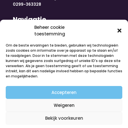
0299-363328
Navigatie
Beheer cookie
toestemming
Home
Nieuws
Om de beste ervaringen te bieden, gebruiken wij technologieën
Over ons
zoals cookies om informatie over je apparaat op te slaan en/of
te raadplegen. Door in te stemmen met deze technologieën
Contact
kunnen wij gegevens zoals surfgedrag of unieke ID's op deze site
Inloggen
verwerken. Als je geen toestemming geeft of uw toestemming
Vacatures
intrekt, kan dit een nadelige invloed hebben op bepaalde functies
en mogelijkheden.
Organiseer een activiteit
Volg ons
Accepteren
Weigeren
Bekijk voorkeuren