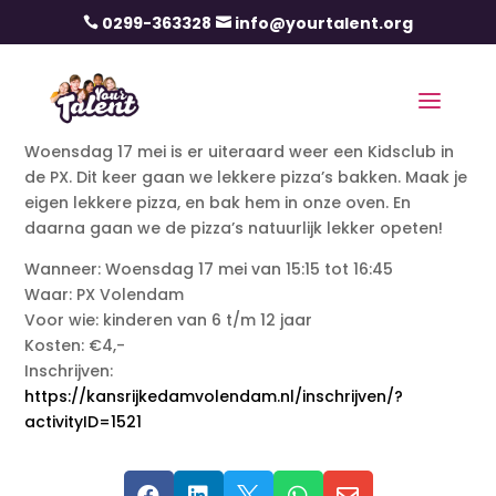
0299-363328
info@yourtalent.org


Woensdag 17 mei is er uiteraard weer een Kidsclub in
de PX. Dit keer gaan we lekkere pizza’s bakken. Maak je
eigen lekkere pizza, en bak hem in onze oven. En
daarna gaan we de pizza’s natuurlijk lekker opeten!
Wanneer: Woensdag 17 mei van 15:15 tot 16:45
Waar: PX Volendam
Voor wie: kinderen van 6 t/m 12 jaar
Kosten: €4,-
Inschrijven:
https://kansrijkedamvolendam.nl/inschrijven/?
activityID=1521




