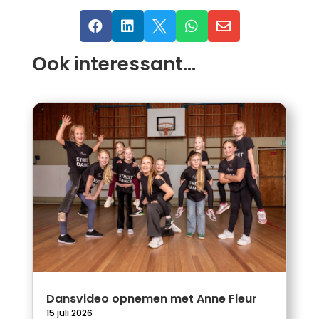





Ook interessant…
Dansvideo opnemen met Anne Fleur
15 juli 2026