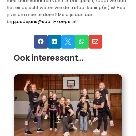
meerdere varianten van trefbal spelen, zodat we aan
het einde echt weten wie de trefbal koning(in) is! Heb
jij zin om mee te doen? Meld je dan aan
bij
g.oudejans@sport-koepel.nl
!





Ook interessant…