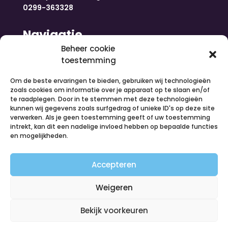
0299-363328
Navigatie
Beheer cookie
toestemming
Home
Nieuws
Om de beste ervaringen te bieden, gebruiken wij technologieën
Over ons
zoals cookies om informatie over je apparaat op te slaan en/of
te raadplegen. Door in te stemmen met deze technologieën
Contact
kunnen wij gegevens zoals surfgedrag of unieke ID's op deze site
Inloggen
verwerken. Als je geen toestemming geeft of uw toestemming
Vacatures
intrekt, kan dit een nadelige invloed hebben op bepaalde functies
en mogelijkheden.
Organiseer een activiteit
Volg ons
Accepteren
Weigeren
Bekijk voorkeuren