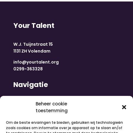
Your Talent
W.J. Tuijnstraat 15
1131 ZH Volendam
info@yourtalent.org
0299-363328
Navigatie
Home
Beheer cookie
Nieuws
toestemming
Over ons
Om de beste ervaringen te bieden, gebruiken wij technologieën
Contact
zoals cookies om informatie over je apparaat op te slaan en/of
Inloggen