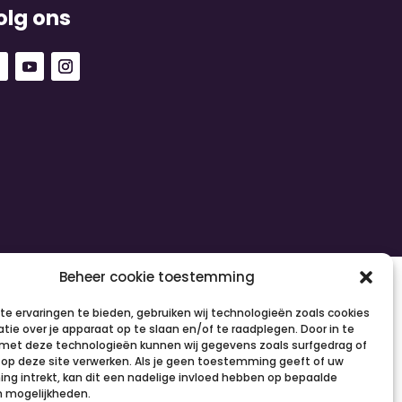
olg ons
Beheer cookie toestemming
e ervaringen te bieden, gebruiken wij technologieën zoals cookies
tie over je apparaat op te slaan en/of te raadplegen. Door in te
et deze technologieën kunnen wij gegevens zoals surfgedrag of
s op deze site verwerken. Als je geen toestemming geeft of uw
g intrekt, kan dit een nadelige invloed hebben op bepaalde
n mogelijkheden.