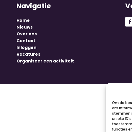
Navigatie
V
Home
Nieuws
Over ons
Contact
Inloggen
Vacatures
Organiseer een activiteit
Om de best
om informa
stemmen m
unieke ID'
toestemmin
functies e