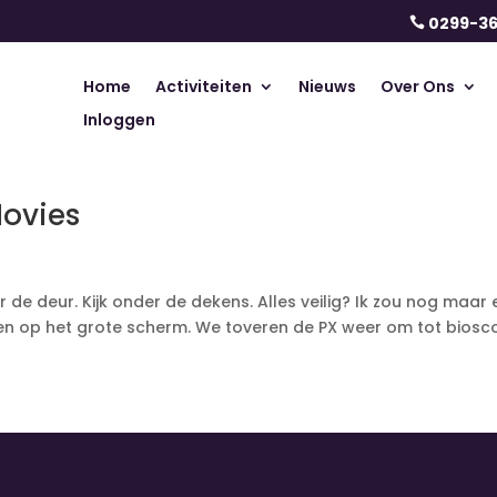
0299-3

Home
Activiteiten
Nieuws
Over Ons
Inloggen
Movies
hter de deur. Kijk onder de dekens. Alles veilig? Ik zou nog ma
en op het grote scherm. We toveren de PX weer om tot biosc