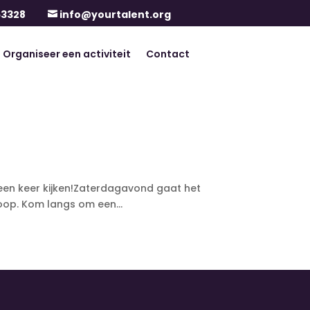
63328
info@yourtalent.org

Organiseer een activiteit
Contact
ar een keer kijken!Zaterdagavond gaat het
oop. Kom langs om een...