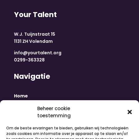
Your Talent
W.J. Tuijnstraat 15
1131 ZH Volendam
info@yourtalent.org
0299-363328
Navigatie
Home
Nieuws
Beheer cookie
Over ons
toestemming
Contact
Inloggen
Om de beste ervaringen te bieden, gebruiken wij technologieën
Vacatures
zoals cookies om informatie over je apparaat op te slaan en/of
Organiseer een activiteit