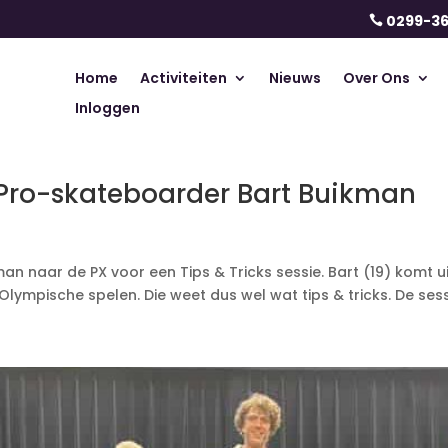
0299-3

Home
Activiteiten
Nieuws
Over Ons
Inloggen
t Pro-skateboarder Bart Buikman
n naar de PX voor een Tips & Tricks sessie. Bart (19) komt
ische spelen. Die weet dus wel wat tips & tricks. De sessie 