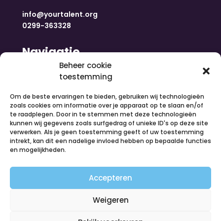
info@yourtalent.org
0299-363328
Navigatie
Beheer cookie
toestemming
Home
Nieuws
Om de beste ervaringen te bieden, gebruiken wij technologieën
Over ons
zoals cookies om informatie over je apparaat op te slaan en/of
te raadplegen. Door in te stemmen met deze technologieën
Contact
kunnen wij gegevens zoals surfgedrag of unieke ID's op deze site
Inloggen
verwerken. Als je geen toestemming geeft of uw toestemming
Vacatures
intrekt, kan dit een nadelige invloed hebben op bepaalde functies
en mogelijkheden.
Organiseer een activiteit
Volg ons
Accepteren
Weigeren