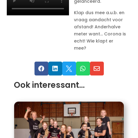
gelanceerd.
Klap dus mee a.u.b. en
vraag aandacht voor
afstand! Anderhalve
meter want… Corona is
echt! Wie klapt er
mee?





Ook interessant…