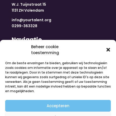
W.J. Tuijnstraat 15
1131 ZH Volendam
info@yourtalent.org
0299-363328
Navigatie
Beheer cookie
toestemming
Home
Nieuws
Om de beste ervaringen te bieden, gebruiken wij technologieën
Over ons
zoals cookies om informatie over je apparaat op te slaan en/of
te raadplegen. Door in te stemmen met deze technologieën
Contact
kunnen wij gegevens zoals surfgedrag of unieke ID's op deze site
Inloggen
verwerken. Als je geen toestemming geeft of uw toestemming
Vacatures
intrekt, kan dit een nadelige invloed hebben op bepaalde functies
en mogelijkheden.
Organiseer een activiteit
Volg ons
Accepteren