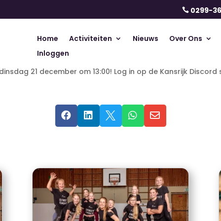
0299-3

Home
Activiteiten
Nieuws
Over Ons
Inloggen
dinsdag 21 december om 13:00! Log in op de Kansrijk Discord




