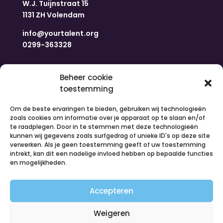
W.J. Tuijnstraat 15
1131 ZH Volendam
info@yourtalent.org
0299-363328
Navigatie
Beheer cookie
toestemming
Home
Om de beste ervaringen te bieden, gebruiken wij technologieën
Nieuws
zoals cookies om informatie over je apparaat op te slaan en/of
Over ons
te raadplegen. Door in te stemmen met deze technologieën
kunnen wij gegevens zoals surfgedrag of unieke ID's op deze site
Contact
verwerken. Als je geen toestemming geeft of uw toestemming
Inloggen
intrekt, kan dit een nadelige invloed hebben op bepaalde functies
Vacatures
en mogelijkheden.
Organiseer een activiteit
Accepteren
Volg ons
Weigeren