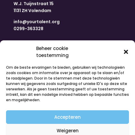
W.J. Tuijnstraat 15
1131 ZH Volendam
info@yourtalent.org
0299-363328
Navigatie
Beheer cookie
toestemming
Home
Om de beste ervaringen te bieden, gebruiken wij technologieën
Nieuws
zoals cookies om informatie over je apparaat op te slaan en/of
Over ons
te raadplegen. Door in te stemmen met deze technologieën
kunnen wij gegevens zoals surfgedrag of unieke ID's op deze site
Contact
verwerken. Als je geen toestemming geeft of uw toestemming
Inloggen
intrekt, kan dit een nadelige invloed hebben op bepaalde functies
Vacatures
en mogelijkheden.
Organiseer een activiteit
Accepteren
Volg ons
Weigeren