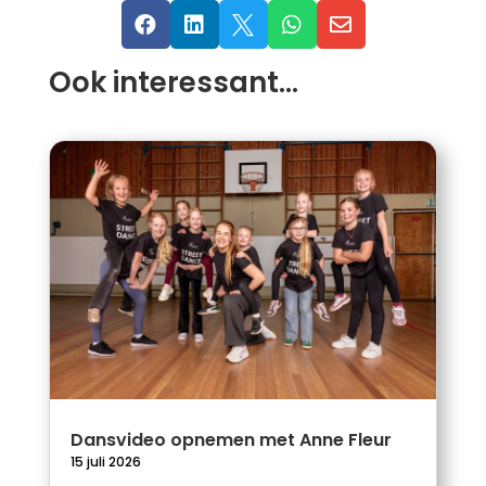





Ook interessant…
Dansvideo opnemen met Anne Fleur
15 juli 2026