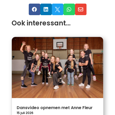





Ook interessant…
Dansvideo opnemen met Anne Fleur
15 juli 2026