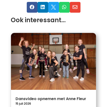





Ook interessant…
Dansvideo opnemen met Anne Fleur
15 juli 2026