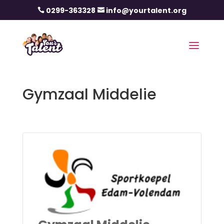
0299-363328
info@yourtalent.org


Gymzaal Middelie