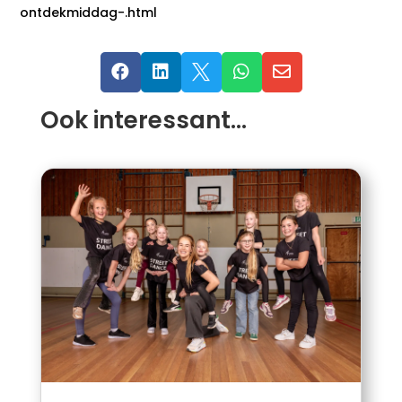
ontdekmiddag-.html





Ook interessant…