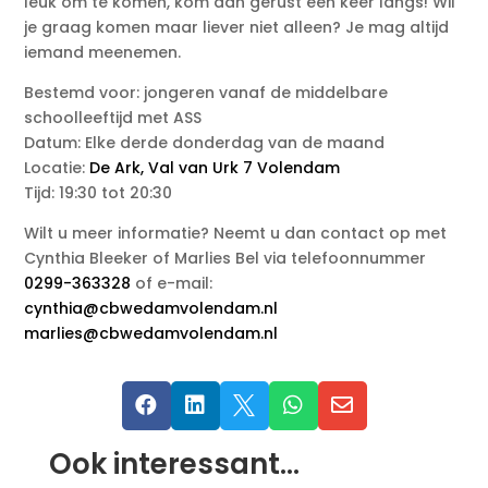
leuk om te komen, kom dan gerust een keer langs! Wil
je graag komen maar liever niet alleen? Je mag altijd
iemand meenemen.
Bestemd voor: jongeren vanaf de middelbare
schoolleeftijd met ASS
Datum: Elke derde donderdag van de maand
Locatie:
De Ark, Val van Urk 7 Volendam
Tijd: 19:30 tot 20:30
Wilt u meer informatie? Neemt u dan contact op met
Cynthia Bleeker of Marlies Bel via telefoonnummer
0299-363328
of e-mail:
cynthia@cbwedamvolendam.nl
marlies@cbwedamvolendam.nl





Ook interessant…