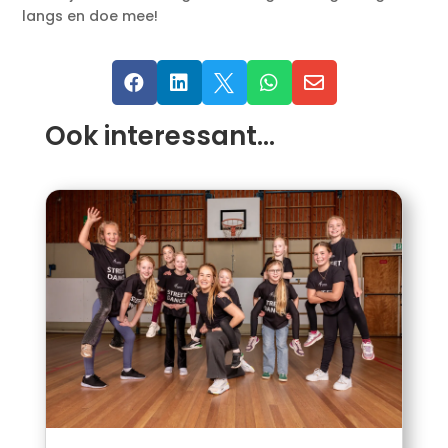
langs en doe mee!





Ook interessant…