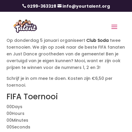
0299-363328
info@yourtalent.org


Op donderdag 5 januari organiseert
Club Soda
twee
toernooien. We zijn op zoek naar de beste FIFA fanaten
en Just Dance grootheden van de gemeente! Ben je
overtuigd van je eigen kunnen? Mooi, want er zijn ook
prijzen te winnen voor de nummers 1, 2 en 3!
Schrijf je in om mee te doen. Kosten zijn €6,50 per
toernooi.
FIFA Toernooi
00
Days
00
Hours
00
Minutes
00
Seconds