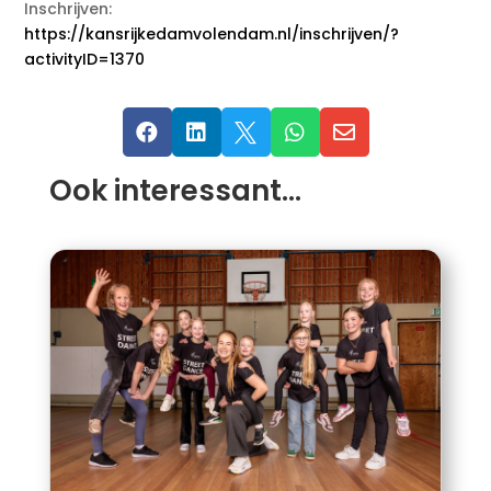
Inschrijven:
https://kansrijkedamvolendam.nl/inschrijven/?
activityID=1370





Ook interessant…