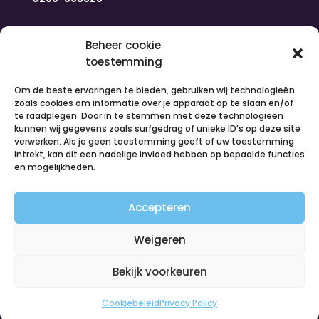
Navigatie
Beheer cookie
toestemming
Home
Om de beste ervaringen te bieden, gebruiken wij technologieën
Nieuws
zoals cookies om informatie over je apparaat op te slaan en/of
Over ons
te raadplegen. Door in te stemmen met deze technologieën
kunnen wij gegevens zoals surfgedrag of unieke ID's op deze site
Contact
verwerken. Als je geen toestemming geeft of uw toestemming
Inloggen
intrekt, kan dit een nadelige invloed hebben op bepaalde functies
Vacatures
en mogelijkheden.
Organiseer een activiteit
Accepteren
Volg ons
Weigeren
Bekijk voorkeuren
Cookiebeleid
Privacy Policy