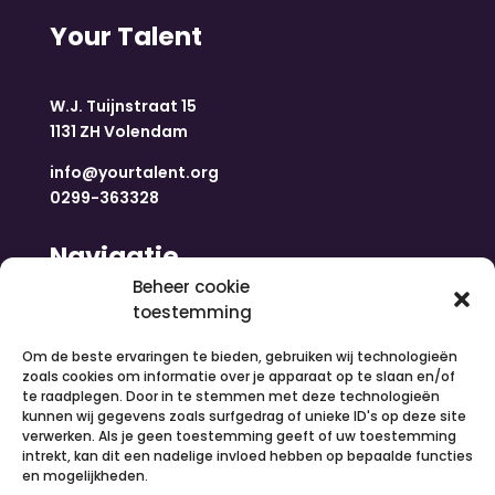
Your Talent
W.J. Tuijnstraat 15
1131 ZH Volendam
info@yourtalent.org
0299-363328
Navigatie
Beheer cookie
toestemming
Home
Nieuws
Om de beste ervaringen te bieden, gebruiken wij technologieën
Over ons
zoals cookies om informatie over je apparaat op te slaan en/of
te raadplegen. Door in te stemmen met deze technologieën
Contact
kunnen wij gegevens zoals surfgedrag of unieke ID's op deze site
Inloggen
verwerken. Als je geen toestemming geeft of uw toestemming
Vacatures
intrekt, kan dit een nadelige invloed hebben op bepaalde functies
en mogelijkheden.
Organiseer een activiteit