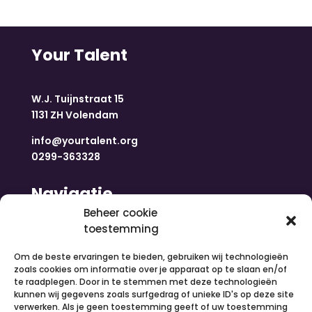
Your Talent
W.J. Tuijnstraat 15
1131 ZH Volendam
info@yourtalent.org
0299-363328
Navigatie
Beheer cookie
toestemming
Home
Nieuws
Om de beste ervaringen te bieden, gebruiken wij technologieën
Over ons
zoals cookies om informatie over je apparaat op te slaan en/of
te raadplegen. Door in te stemmen met deze technologieën
Contact
kunnen wij gegevens zoals surfgedrag of unieke ID's op deze site
Inloggen
verwerken. Als je geen toestemming geeft of uw toestemming