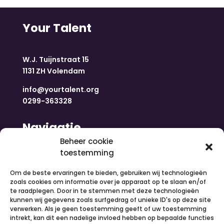
Your Talent
W.J. Tuijnstraat 15
1131 ZH Volendam
info@yourtalent.org
0299-363328
Navigatie
Beheer cookie
toestemming
Home
Nieuws
Om de beste ervaringen te bieden, gebruiken wij technologieën
Over ons
zoals cookies om informatie over je apparaat op te slaan en/of
te raadplegen. Door in te stemmen met deze technologieën
Contact
kunnen wij gegevens zoals surfgedrag of unieke ID's op deze site
Inloggen
verwerken. Als je geen toestemming geeft of uw toestemming
Vacatures
intrekt, kan dit een nadelige invloed hebben op bepaalde functies