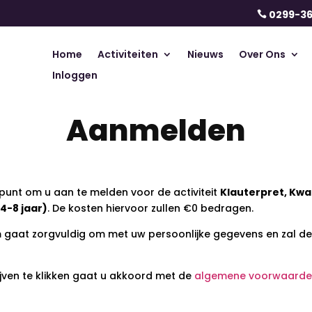
0299-3

Home
Activiteiten
Nieuws
Over Ons
Inloggen
Aanmelden
 punt om u aan te melden voor de activiteit
Klauterpret, Kwad
(4-8 jaar)
. De kosten hiervoor zullen €0 bedragen.
aat zorgvuldig om met uw persoonlijke gegevens en zal dez
ijven te klikken gaat u akkoord met de
algemene voorwaarde