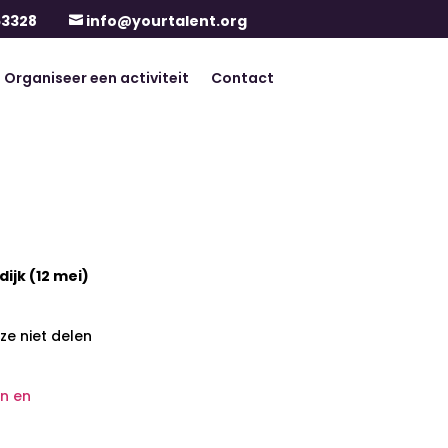
63328
info@yourtalent.org

Organiseer een activiteit
Contact
ijk (12 mei)
e niet delen
n en