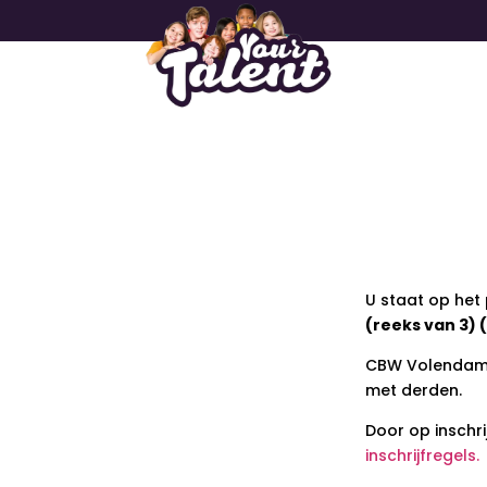
U staat op het
(reeks van 3) 
CBW Volendam g
met derden.
Door op inschr
inschrijfregels.