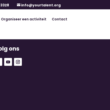
63328
info@yourtalent.org

Organiseer een activiteit
Contact
olg ons