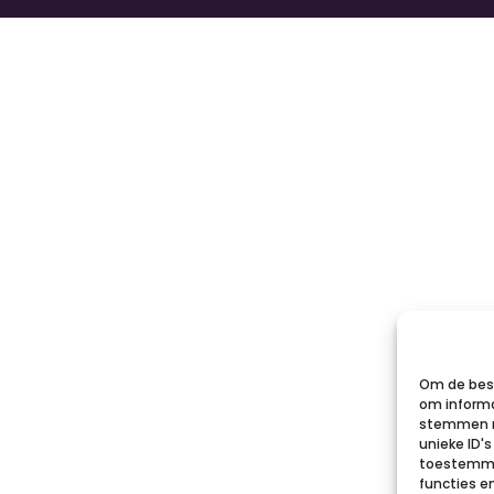
Om de best
om informa
stemmen m
unieke ID'
toestemmin
functies e