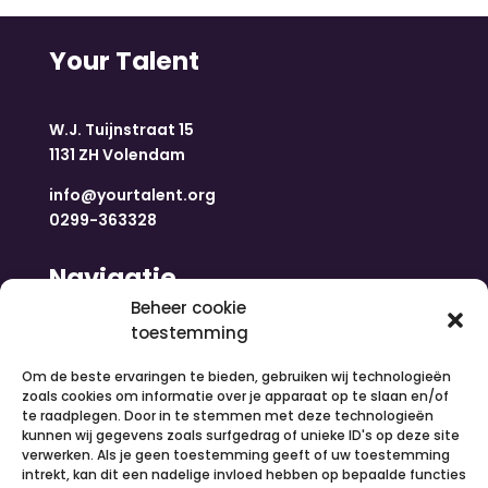
Your Talent
W.J. Tuijnstraat 15
1131 ZH Volendam
info@yourtalent.org
0299-363328
Navigatie
Beheer cookie
toestemming
Home
Nieuws
Om de beste ervaringen te bieden, gebruiken wij technologieën
Over ons
zoals cookies om informatie over je apparaat op te slaan en/of
te raadplegen. Door in te stemmen met deze technologieën
Contact
kunnen wij gegevens zoals surfgedrag of unieke ID's op deze site
Inloggen
verwerken. Als je geen toestemming geeft of uw toestemming
Vacatures
intrekt, kan dit een nadelige invloed hebben op bepaalde functies