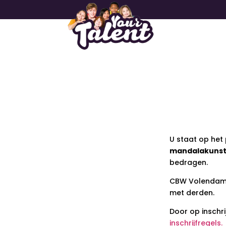
U staat op het
mandalakunst d
bedragen.
CBW Volendam g
met derden.
Door op inschr
inschrijfregels.