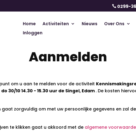
0299-3

Home
Activiteiten
Nieuws
Over Ons
Inloggen
Aanmelden
 punt om u aan te melden voor de activiteit
Kennismakingsr
o 30/10 14.30 - 15.30 uur de Singel, Edam
. De kosten hiervo
aat zorgvuldig om met uw persoonlijke gegevens en zal dez
ijven te klikken gaat u akkoord met de
algemene voorwaarde