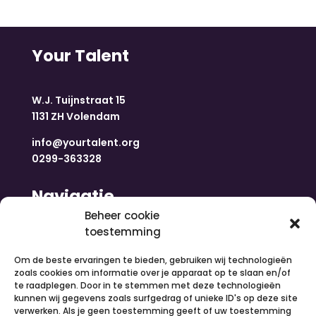
Your Talent
W.J. Tuijnstraat 15
1131 ZH Volendam
info@yourtalent.org
0299-363328
Navigatie
Beheer cookie
toestemming
Home
Nieuws
Om de beste ervaringen te bieden, gebruiken wij technologieën
Over ons
zoals cookies om informatie over je apparaat op te slaan en/of
te raadplegen. Door in te stemmen met deze technologieën
Contact
kunnen wij gegevens zoals surfgedrag of unieke ID's op deze site
Inloggen
verwerken. Als je geen toestemming geeft of uw toestemming