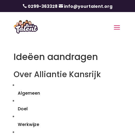
0299-363328
info@yourtalent.org


Ideëen aandragen
Over Alliantie Kansrijk
Algemeen
Doel
Werkwijze