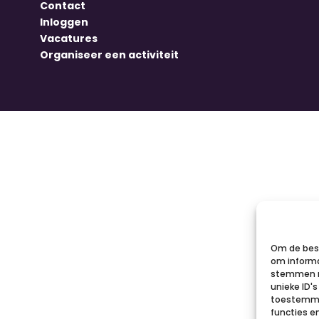
Contact
Inloggen
Vacatures
Organiseer een activiteit
Om de best
om informa
stemmen m
unieke ID'
toestemmin
functies e