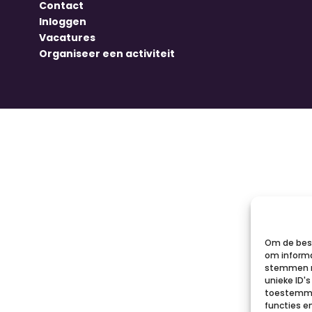
Contact
Inloggen
Vacatures
Organiseer een activiteit
Om de best
om informa
stemmen m
unieke ID'
toestemmin
functies e