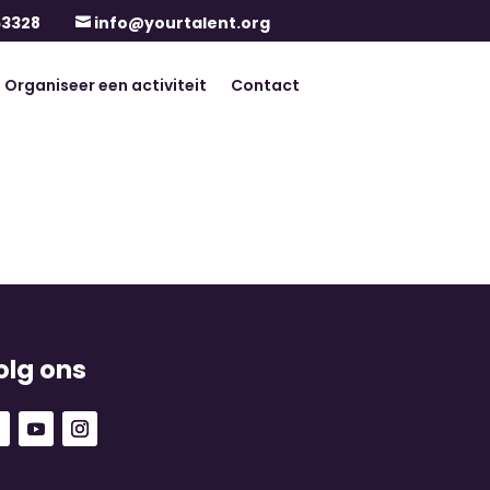
63328
info@yourtalent.org

Organiseer een activiteit
Contact
olg ons