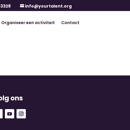
63328
info@yourtalent.org

Organiseer een activiteit
Contact
olg ons