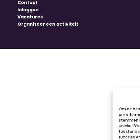
Contact
Inloggen
Vacatures
Organiseer een activiteit
Om de best
om informa
stemmen m
unieke ID'
toestemmin
functies e