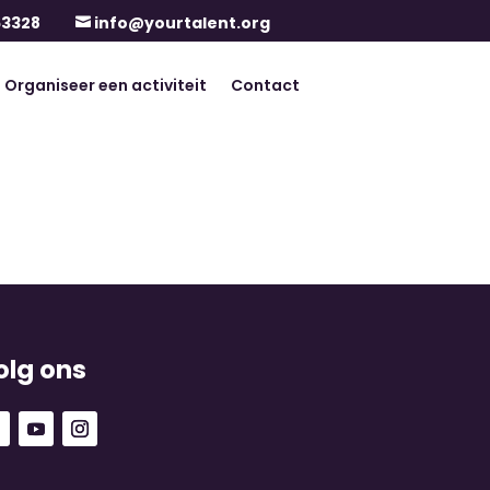
63328
info@yourtalent.org

Organiseer een activiteit
Contact
olg ons