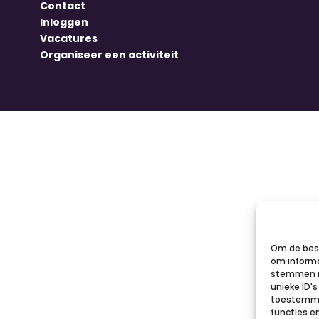
Contact
Inloggen
Vacatures
Organiseer een activiteit
Om de best
om informa
stemmen m
unieke ID'
toestemmin
functies e