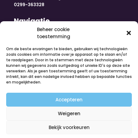
0299-363328
Navigatie
Beheer cookie
toestemming
Home
Nieuws
Om de beste ervaringen te bieden, gebruiken wij technologieën
Over ons
zoals cookies om informatie over je apparaat op te slaan en/of
te raadplegen. Door in te stemmen met deze technologieën
Contact
kunnen wij gegevens zoals surfgedrag of unieke ID's op deze site
Inloggen
verwerken. Als je geen toestemming geeft of uw toestemming
Vacatures
intrekt, kan dit een nadelige invloed hebben op bepaalde functies
en mogelijkheden.
Organiseer een activiteit
Volg ons
Accepteren
Weigeren
Bekijk voorkeuren