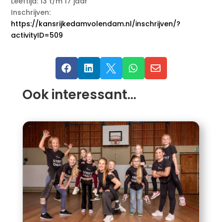
Leeftijd: 13 t/m 17 jaar
Inschrijven:
https://kansrijkedamvolendam.nl/inschrijven/?
activityID=509





Ook interessant…